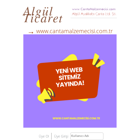
Algül
Ticaret
→
www.cantamalzemecisi.com.tr
Üye Ol
Üye Girişi