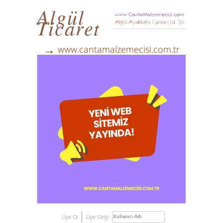
Algül
Ticaret
→
www.cantamalzemecisi.com.tr
Üye Ol
Üye Girişi