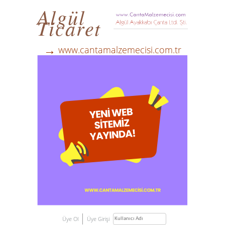
Algül
Ticaret
→
www.cantamalzemecisi.com.tr
Üye Ol
Üye Girişi