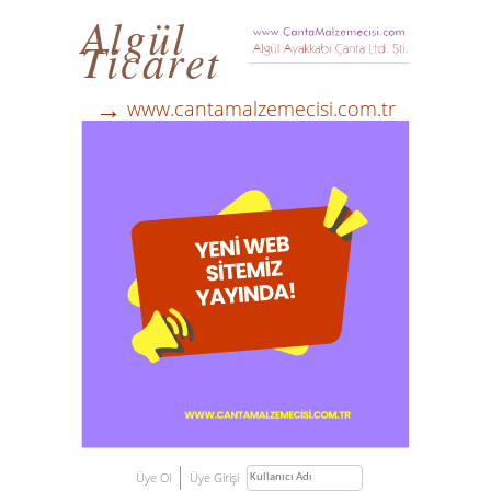
Algül
Ticaret
→
www.cantamalzemecisi.com.tr
Üye Ol
Üye Girişi